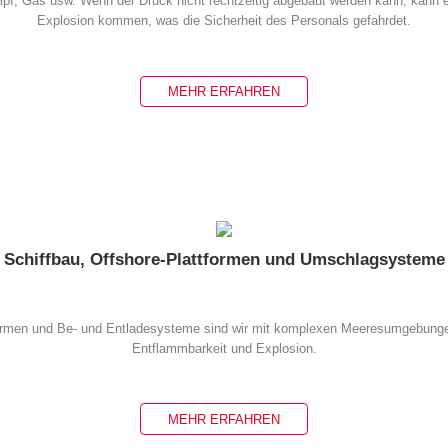
pf, Gas usw. Wenn der Druck nicht rechtzeitig abgebaut werden kann, kann 
Explosion kommen, was die Sicherheit des Personals gefahrdet.
MEHR ERFAHREN
Schiffbau, Offshore-Plattformen und Umschlagsysteme
formen und Be- und Entladesysteme sind wir mit komplexen Meeresumgebungen
Entflammbarkeit und Explosion.
MEHR ERFAHREN