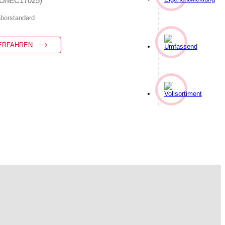
SO/IEC17025)
aborstandard
ERFAHREN