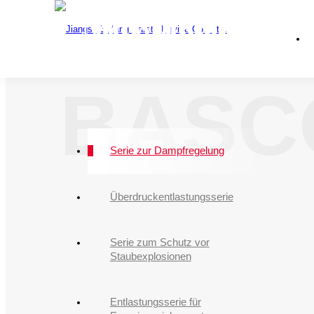
Mitwirkendes Un
Wir bieten ein 
Nationa
Sicherheitsdr
BASC
Serie zur Dampfregelung
Überdruckentlastungsserie
Serie zum Schutz vor
Staubexplosionen
Entlastungsserie für