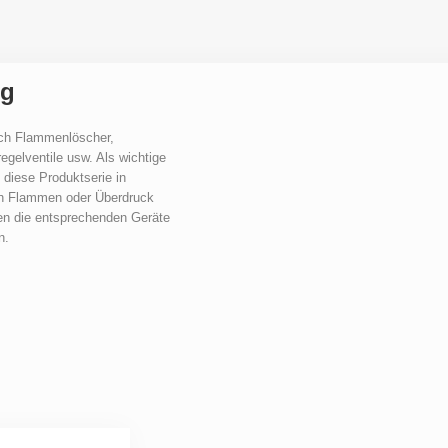
ng
ch Flammenlöscher, 
egelventile usw. Als wichtige 
 diese Produktserie in 
h Flammen oder Überdruck 
en die entsprechenden Geräte 
n.