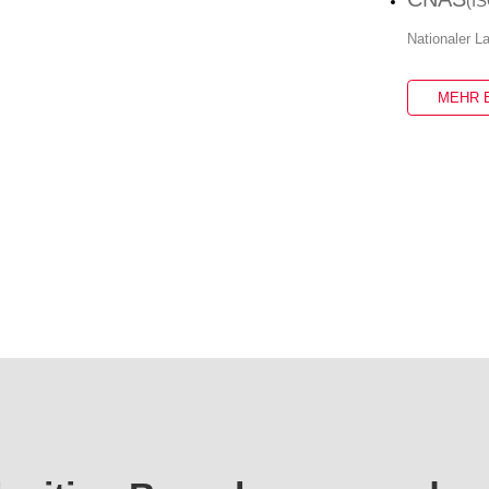
(I
Nationaler L
MEHR 